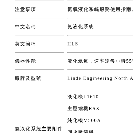
注意事項
氦氣液化系統服務使用指南
中文名稱
氦液化系統
英文簡稱
HLS
儀器性能
液化氦氣，速率達每小時55
廠牌及型號
Linde Engineering North A
液化機L1610
主壓縮機RSX
純化機M500A
氦液化系統主要附件
回收壓縮機